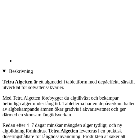
Beskrivning
Tetra Algetten
är ett algmedel i tablettform med depåeffekt, särskilt
utvecklat för sötvattensakvarier.
Med Tetra Algetten förebygger du algtillväxt och bekämpar
befintliga alger under lång tid. Tabletterna har en depåverkan: halten
av algbekämpande ämnen ökar gradvis i akvarievattnet och ger
därmed en skonsam långtidsverkan.
Redan efter 4–7 dagar minskar mängden alger tydligt, och ny
algbildning förhindras.
Tetra Algetten
levereras i en praktisk
doseringshållare för långtidsanvändning. Produkten är säker att