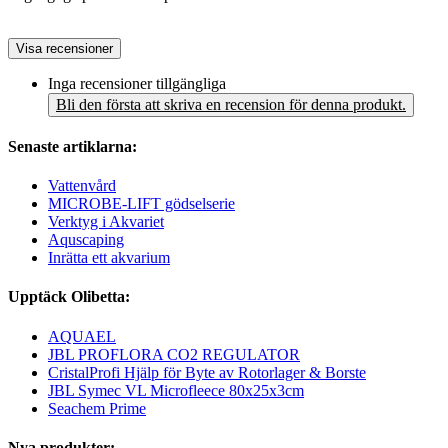
Visa recensioner
Inga recensioner tillgängliga
Bli den första att skriva en recension för denna produkt.
Senaste artiklarna:
Vattenvård
MICROBE-LIFT gödselserie
Verktyg i Akvariet
Aquscaping
Inrätta ett akvarium
Upptäck Olibetta:
AQUAEL
JBL PROFLORA CO2 REGULATOR
CristalProfi Hjälp för Byte av Rotorlager & Borste
JBL Symec VL Microfleece 80x25x3cm
Seachem Prime
Nya produkter: