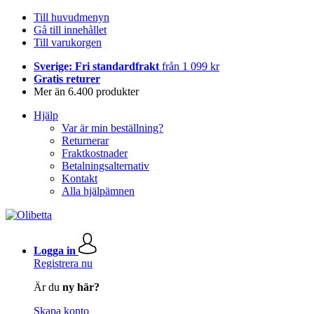
Till huvudmenyn
Gå till innehållet
Till varukorgen
Sverige: Fri standardfrakt
från 1 099 kr
Gratis returer
Mer än 6.400 produkter
Hjälp
Var är min beställning?
Returnerar
Fraktkostnader
Betalningsalternativ
Kontakt
Alla hjälpämnen
Logga in
Registrera nu
Är du
ny här?
Skapa konto