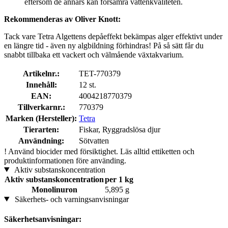
eftersom de annars kan försämra vattenkvaliteten.
Rekommenderas av Oliver Knott:
Tack vare Tetra Algettens depåeffekt bekämpas alger effektivt under
en längre tid - även ny algbildning förhindras! På så sätt får du
snabbt tillbaka ett vackert och välmående växtakvarium.
Artikelnr.:
TET-770379
Innehåll:
12 st.
EAN:
4004218770379
Tillverkarnr.:
770379
Marken (Hersteller):
Tetra
Tierarten:
Fiskar, Ryggradslösa djur
Användning:
Sötvatten
!
Använd biocider med försiktighet. Läs alltid ettiketten och
produktinformationen före använding.
Aktiv substanskoncentration
Aktiv substanskoncentration
per 1 kg
Monolinuron
5,895 g
Säkerhets- och varningsanvisningar
Säkerhetsanvisningar: