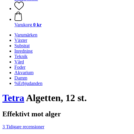
Varukorg
0 kr
Varumärken
Växter
Substrat
Inredning
Teknik
Vård
Foder
Akvarium
Damm
%Erbjudanden
Tetra
Algetten, 12 st.
Effektivt mot alger
3 Tidigare recensioner