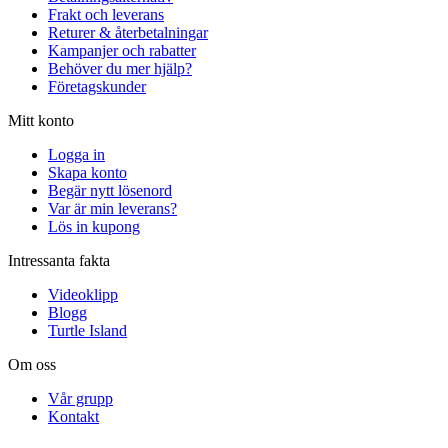
Frakt och leverans
Returer & återbetalningar
Kampanjer och rabatter
Behöver du mer hjälp?
Företagskunder
Mitt konto
Logga in
Skapa konto
Begär nytt lösenord
Var är min leverans?
Lös in kupong
Intressanta fakta
Videoklipp
Blogg
Turtle Island
Om oss
Vår grupp
Kontakt