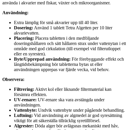
använda i akvarier med fiskar, växter och mikroorganismer.
Användning:
Extra lämplig för små akvarier upp till 40 liter.
Dosering:
Använd 1 tablett Tetra Algetten per 10 liter
akvarievatten.
Placering:
Placera tabletten i den medföljande
doseringshållaren och sätt hållaren strax under vattenytan i ett
område med god cirkulation (till exempel vid filterutloppet
eller en syresten).
Byte/Upprepad användning:
För förebyggande effekt och
långtidsbekämpning bör tabletterna bytas ut eller
användningen upprepas var fjärde vecka, vid behov.
Observera:
Filtrering:
Aktivt kol eller liknande filtermaterial kan
försämra effekten.
UV-renare:
UV-renare ska vara avstängda under
användningen.
Vattenbyte:
Undvik vattenbyte under pågående behandling.
Luftning:
Vid användning av algmedel är god syresättning
viktigt för att säkerställa tillräcklig syretillförsel.
Algrester:
Döda alger bör avlägsnas mekaniskt med håv,