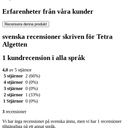
Erfarenheter från våra kunder
Recensera denna produkt
svenska recensioner skriven för Tetra
Algetten
1 kundrecension i alla språk
4,0
av 5 stjärnor
5 stjärnor
2
(66%)
4 stjärnor
0
(0%)
3 stjärnor
0
(0%)
2 stjärnor
1
(33%)
1 Stjärnor
0
(0%)
3
recensioner
Vi har inga recensioner på svenska ännu, men vi har 1 recensioner
tillgängliga på ett annat språk.