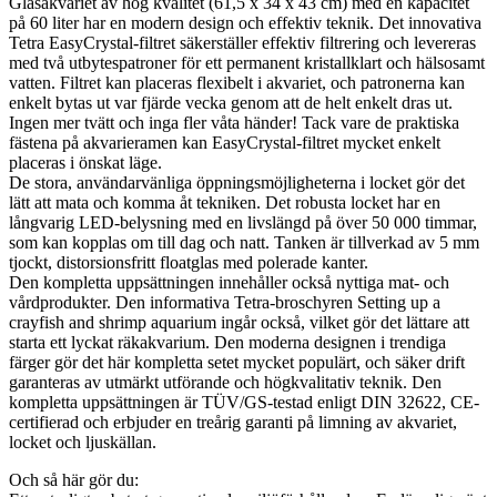
Glasakvariet av hög kvalitet (61,5 x 34 x 43 cm) med en kapacitet
på 60 liter har en modern design och effektiv teknik. Det innovativa
Tetra EasyCrystal-filtret säkerställer effektiv filtrering och levereras
med två utbytespatroner för ett permanent kristallklart och hälsosamt
vatten. Filtret kan placeras flexibelt i akvariet, och patronerna kan
enkelt bytas ut var fjärde vecka genom att de helt enkelt dras ut.
Ingen mer tvätt och inga fler våta händer! Tack vare de praktiska
fästena på akvarieramen kan EasyCrystal-filtret mycket enkelt
placeras i önskat läge.
De stora, användarvänliga öppningsmöjligheterna i locket gör det
lätt att mata och komma åt tekniken. Det robusta locket har en
långvarig LED-belysning med en livslängd på över 50 000 timmar,
som kan kopplas om till dag och natt. Tanken är tillverkad av 5 mm
tjockt, distorsionsfritt floatglas med polerade kanter.
Den kompletta uppsättningen innehåller också nyttiga mat- och
vårdprodukter. Den informativa Tetra-broschyren Setting up a
crayfish and shrimp aquarium ingår också, vilket gör det lättare att
starta ett lyckat räkakvarium. Den moderna designen i trendiga
färger gör det här kompletta setet mycket populärt, och säker drift
garanteras av utmärkt utförande och högkvalitativ teknik. Den
kompletta uppsättningen är TÜV/GS-testad enligt DIN 32622, CE-
certifierad och erbjuder en treårig garanti på limning av akvariet,
locket och ljuskällan.
Och så här gör du: