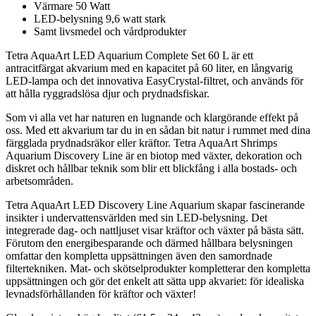
Värmare 50 Watt
LED-belysning 9,6 watt stark
Samt livsmedel och vårdprodukter
Tetra AquaArt LED Aquarium Complete Set 60 L är ett
antracitfärgat akvarium med en kapacitet på 60 liter, en långvarig
LED-lampa och det innovativa EasyCrystal-filtret, och används för
att hålla ryggradslösa djur och prydnadsfiskar.
Som vi alla vet har naturen en lugnande och klargörande effekt på
oss. Med ett akvarium tar du in en sådan bit natur i rummet med dina
färgglada prydnadsräkor eller kräftor. Tetra AquaArt Shrimps
Aquarium Discovery Line är en biotop med växter, dekoration och
diskret och hållbar teknik som blir ett blickfång i alla bostads- och
arbetsområden.
Tetra AquaArt LED Discovery Line Aquarium skapar fascinerande
insikter i undervattensvärlden med sin LED-belysning. Det
integrerade dag- och nattljuset visar kräftor och växter på bästa sätt.
Förutom den energibesparande och därmed hållbara belysningen
omfattar den kompletta uppsättningen även den samordnade
filtertekniken. Mat- och skötselprodukter kompletterar den kompletta
uppsättningen och gör det enkelt att sätta upp akvariet: för idealiska
levnadsförhållanden för kräftor och växter!