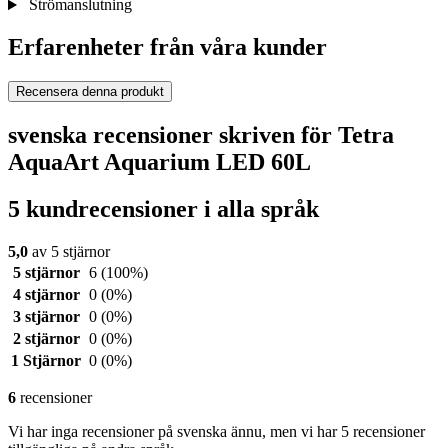
Strömanslutning
Erfarenheter från våra kunder
Recensera denna produkt
svenska recensioner skriven för Tetra
AquaArt Aquarium LED 60L
5 kundrecensioner i alla språk
5,0
av 5 stjärnor
5 stjärnor
6
(100%)
4 stjärnor
0
(0%)
3 stjärnor
0
(0%)
2 stjärnor
0
(0%)
1 Stjärnor
0
(0%)
6
recensioner
Vi har inga recensioner på svenska ännu, men vi har 5 recensioner