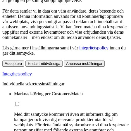
att ge dig en personlig shoppingupplevelse.
För detta samlar vi in data om våra användare, deras beteende och
enheter. Denna information används för att kontinuerligt optimera
vår webbplats, visa personligt anpassad reklam och innehåll samt
analysera användningsstatistik. Vi kan även matcha dina krypterade
uppgifter med externa leverantörer och visa erbjudanden via deras
onlinekanaler – men endast om du redan använder deras tjänster.
Läs gärna mer i inställningarna samt i vår
integritetspolicy
innan du
ger ditt samtycke.
Acceptera
Endast nödvändiga
Anpassa inställningar
Integritetspolicy
Individuella sekretessinställningar
Marknadsföring per Customer-Match
Med ditt samtycke kommer vi även att informera dig om
kampanjer och visa dig relevanta produkter utanför vår
webbplats. För detta ändamål synkroniserar vi dina krypterade
personuppgifter med följande externa leverantörer och