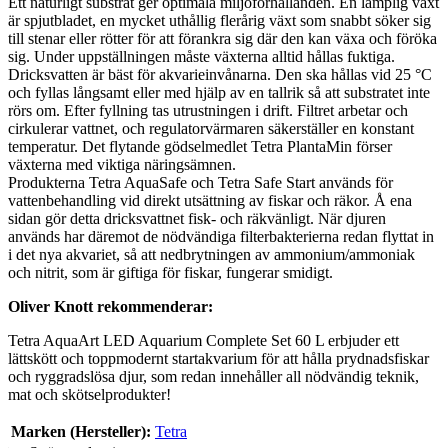
Ett naturligt substrat ger optimala miljöförhållanden. En lämplig växt
är spjutbladet, en mycket uthållig flerårig växt som snabbt söker sig
till stenar eller rötter för att förankra sig där den kan växa och föröka
sig. Under uppställningen måste växterna alltid hållas fuktiga.
Dricksvatten är bäst för akvarieinvånarna. Den ska hållas vid 25 °C
och fyllas långsamt eller med hjälp av en tallrik så att substratet inte
rörs om. Efter fyllning tas utrustningen i drift. Filtret arbetar och
cirkulerar vattnet, och regulatorvärmaren säkerställer en konstant
temperatur. Det flytande gödselmedlet Tetra PlantaMin förser
växterna med viktiga näringsämnen.
Produkterna Tetra AquaSafe och Tetra Safe Start används för
vattenbehandling vid direkt utsättning av fiskar och räkor. Å ena
sidan gör detta dricksvattnet fisk- och räkvänligt. När djuren
används har däremot de nödvändiga filterbakterierna redan flyttat in
i det nya akvariet, så att nedbrytningen av ammonium/ammoniak
och nitrit, som är giftiga för fiskar, fungerar smidigt.
Oliver Knott rekommenderar:
Tetra AquaArt LED Aquarium Complete Set 60 L erbjuder ett
lättskött och toppmodernt startakvarium för att hålla prydnadsfiskar
och ryggradslösa djur, som redan innehåller all nödvändig teknik,
mat och skötselprodukter!
Marken (Hersteller):
Tetra