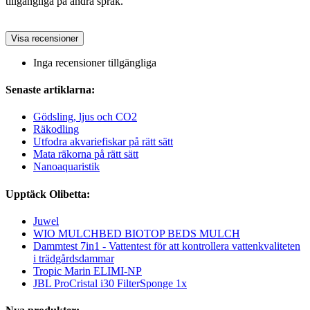
tillgängliga på andra språk.
Visa recensioner
Inga recensioner tillgängliga
Senaste artiklarna:
Gödsling, ljus och CO2
Räkodling
Utfodra akvariefiskar på rätt sätt
Mata räkorna på rätt sätt
Nanoaquaristik
Upptäck Olibetta:
Juwel
WIO MULCHBED BIOTOP BEDS MULCH
Dammtest 7in1 - Vattentest för att kontrollera vattenkvaliteten
i trädgårdsdammar
Tropic Marin ELIMI-NP
JBL ProCristal i30 FilterSponge 1x