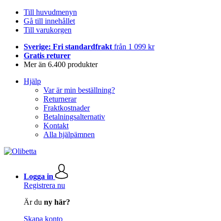
Till huvudmenyn
Gå till innehållet
Till varukorgen
Sverige: Fri standardfrakt
från 1 099 kr
Gratis returer
Mer än 6.400 produkter
Hjälp
Var är min beställning?
Returnerar
Fraktkostnader
Betalningsalternativ
Kontakt
Alla hjälpämnen
Logga in
Registrera nu
Är du
ny här?
Skapa konto