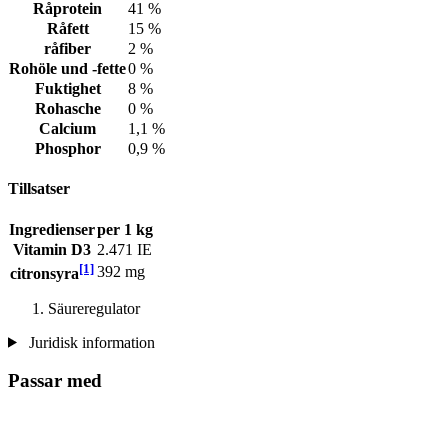
Råprotein
41 %
Råfett
15 %
råfiber
2 %
Rohöle und -fette
0 %
Fuktighet
8 %
Rohasche
0 %
Calcium
1,1 %
Phosphor
0,9 %
Tillsatser
Ingredienser
per 1 kg
Vitamin D3
2.471 IE
[1]
392 mg
citronsyra
Säureregulator
Juridisk information
Passar med