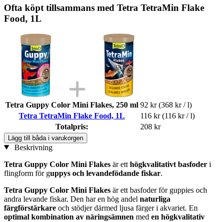
Ofta köpt tillsammans med Tetra TetraMin Flake
Food, 1L
Tetra Guppy Color Mini Flakes, 250 ml
92 kr
(368 kr / l)
Tetra TetraMin Flake Food, 1L
116 kr
(116 kr / l)
Totalpris:
208 kr
Lägg till båda i varukorgen
Beskrivning
Tetra Guppy Color Mini Flakes
är ett
högkvalitativt basfoder
i
flingform för g
uppys och levandefödande fiskar​
​​​​​​.
Tetra Guppy Color Mini Flakes
är ett basfoder för guppies och
andra levande fiskar. Den har en hög andel
naturliga
färgförstärkare
och stödjer därmed ljusa färger i akvariet. En
optimal kombination av näringsämnen
med
en högkvalitativ