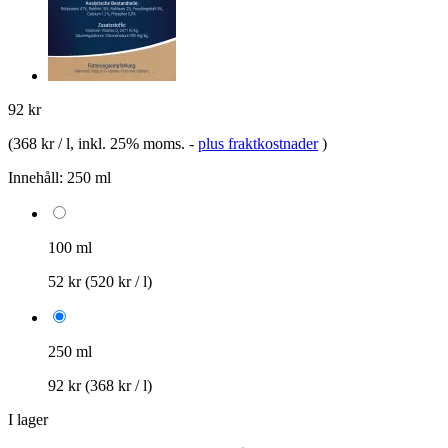
92 kr
(
368 kr / l
, inkl. 25% moms.
-
plus fraktkostnader
)
Innehåll:
250 ml
100 ml
52 kr
(520 kr / l)
250 ml
92 kr
(368 kr / l)
I lager