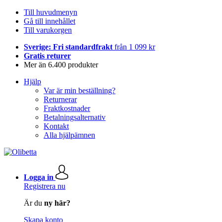
Till huvudmenyn
Gå till innehållet
Till varukorgen
Sverige: Fri standardfrakt
från 1 099 kr
Gratis returer
Mer än 6.400 produkter
Hjälp
Var är min beställning?
Returnerar
Fraktkostnader
Betalningsalternativ
Kontakt
Alla hjälpämnen
Logga in
Registrera nu
Är du
ny här?
Skapa konto