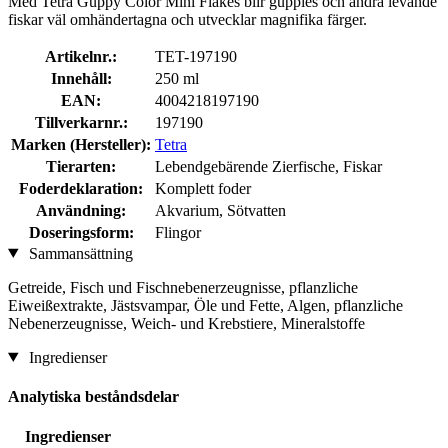
Med Tetra Guppy Color Mini Flakes blir guppies och andra levande
fiskar väl omhändertagna och utvecklar magnifika färger.
Artikelnr.:
TET-197190
Innehåll:
250 ml
EAN:
4004218197190
Tillverkarnr.:
197190
Marken (Hersteller):
Tetra
Tierarten:
Lebendgebärende Zierfische, Fiskar
Foderdeklaration:
Komplett foder
Användning:
Akvarium, Sötvatten
Doseringsform:
Flingor
Sammansättning
Getreide, Fisch und Fischnebenerzeugnisse, pflanzliche
Eiweißextrakte, Jästsvampar, Öle und Fette, Algen, pflanzliche
Nebenerzeugnisse, Weich- und Krebstiere, Mineralstoffe
Ingredienser
Analytiska beståndsdelar
Ingredienser