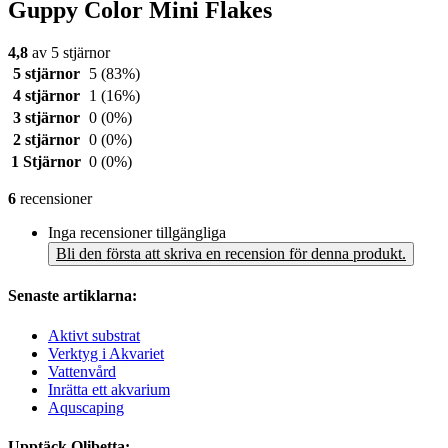
Guppy Color Mini Flakes
4,8
av 5 stjärnor
5 stjärnor
5
(83%)
4 stjärnor
1
(16%)
3 stjärnor
0
(0%)
2 stjärnor
0
(0%)
1 Stjärnor
0
(0%)
6
recensioner
Inga recensioner tillgängliga
Bli den första att skriva en recension för denna produkt.
Senaste artiklarna:
Aktivt substrat
Verktyg i Akvariet
Vattenvård
Inrätta ett akvarium
Aquscaping
Upptäck Olibetta: