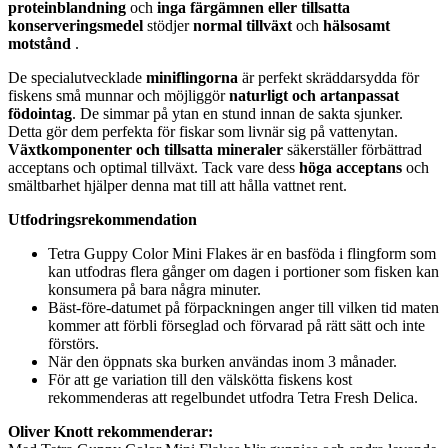
proteinblandning
och
inga färgämnen eller tillsatta
konserveringsmedel
stödjer
normal tillväxt
och
hälsosamt
motstånd
.
De specialutvecklade
miniflingorna
är perfekt skräddarsydda för
fiskens små munnar och möjliggör
naturligt och artanpassat
födointag
. De simmar på ytan en stund innan de sakta sjunker.
Detta gör dem perfekta för fiskar som livnär sig på vattenytan.
Växtkomponenter och tillsatta mineraler
säkerställer förbättrad
acceptans och optimal tillväxt. Tack vare dess
höga acceptans
och
smältbarhet hjälper denna mat till att hålla vattnet rent.
Utfodringsrekommendation
Tetra Guppy Color Mini Flakes är en basföda i flingform som
kan utfodras flera gånger om dagen i portioner som fisken kan
konsumera på bara några minuter.
Bäst-före-datumet på förpackningen anger till vilken tid maten
kommer att förbli förseglad och förvarad på rätt sätt och inte
förstörs.
När den öppnats ska burken användas inom 3 månader.
För att ge variation till den välskötta fiskens kost
rekommenderas att regelbundet utfodra Tetra Fresh Delica.
Oliver Knott rekommenderar: