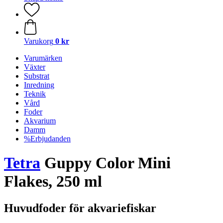
Varukorg
0 kr
Varumärken
Växter
Substrat
Inredning
Teknik
Vård
Foder
Akvarium
Damm
%Erbjudanden
Tetra
Guppy Color Mini
Flakes, 250 ml
Huvudfoder för akvariefiskar