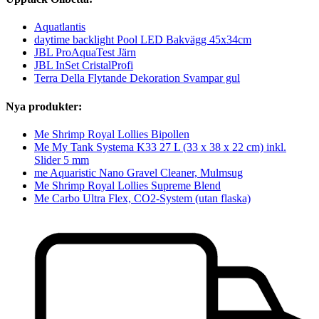
Aquatlantis
daytime backlight Pool LED Bakvägg 45x34cm
JBL ProAquaTest Järn
JBL InSet CristalProfi
Terra Della Flytande Dekoration Svampar gul
Nya produkter:
Me Shrimp Royal Lollies Bipollen
Me My Tank Systema K33 27 L (33 x 38 x 22 cm) inkl.
Slider 5 mm
me Aquaristic Nano Gravel Cleaner, Mulmsug
Me Shrimp Royal Lollies Supreme Blend
Me Carbo Ultra Flex, CO2-System (utan flaska)