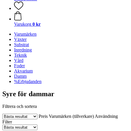
Varukorg
0 kr
Varumärken
Växter
Substrat
Inredning
Teknik
Vård
Foder
Akvarium
Damm
%Erbjudanden
Syre för dammar
Filtrera och sortera
Preis
Varumärken (tillverkare)
Användning
Filter