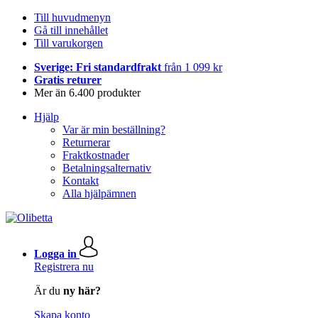
Till huvudmenyn
Gå till innehållet
Till varukorgen
Sverige: Fri standardfrakt
från 1 099 kr
Gratis returer
Mer än 6.400 produkter
Hjälp
Var är min beställning?
Returnerar
Fraktkostnader
Betalningsalternativ
Kontakt
Alla hjälpämnen
Logga in
Registrera nu
Är du
ny här?
Skapa konto