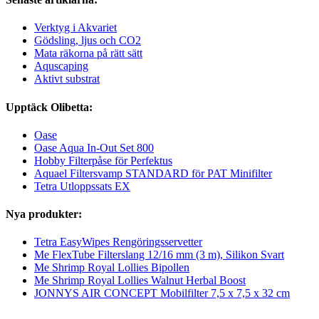
Verktyg i Akvariet
Gödsling, ljus och CO2
Mata räkorna på rätt sätt
Aquscaping
Aktivt substrat
Upptäck Olibetta:
Oase
Oase Aqua In-Out Set 800
Hobby Filterpåse för Perfektus
Aquael Filtersvamp STANDARD för PAT Minifilter
Tetra Utloppssats EX
Nya produkter:
Tetra EasyWipes Rengöringsservetter
Me FlexTube Filterslang 12/16 mm (3 m), Silikon Svart
Me Shrimp Royal Lollies Bipollen
Me Shrimp Royal Lollies Walnut Herbal Boost
JONNYS AIR CONCEPT Mobilfilter 7,5 x 7,5 x 32 cm