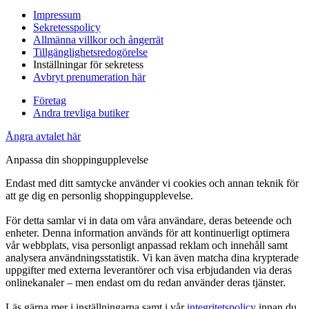
Impressum
Sekretesspolicy
Allmänna villkor och ångerrät
Tillgänglighetsredogörelse
Inställningar för sekretess
Avbryt prenumeration här
Företag
Andra trevliga butiker
Ångra avtalet här
Anpassa din shoppingupplevelse
Endast med ditt samtycke använder vi cookies och annan teknik för
att ge dig en personlig shoppingupplevelse.
För detta samlar vi in data om våra användare, deras beteende och
enheter. Denna information används för att kontinuerligt optimera
vår webbplats, visa personligt anpassad reklam och innehåll samt
analysera användningsstatistik. Vi kan även matcha dina krypterade
uppgifter med externa leverantörer och visa erbjudanden via deras
onlinekanaler – men endast om du redan använder deras tjänster.
Läs gärna mer i inställningarna samt i vår
integritetspolicy
innan du