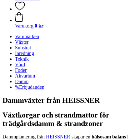
Varukorg
0 kr
Varumärken
Växter
Substrat
Inredning
Teknik
Vård
Foder
Akvarium
Damm
%Erbjudanden
Dammväxter från HEISSNER
Växtkorgar och strandmattor för
trädgårdsdamm & strandzoner
Dammplantering från
HEISSNER
skapar en
hälsosam balans
i