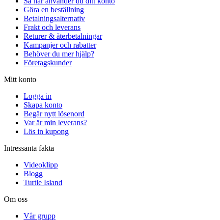
Så här använder du ditt konto
Göra en beställning
Betalningsalternativ
Frakt och leverans
Returer & återbetalningar
Kampanjer och rabatter
Behöver du mer hjälp?
Företagskunder
Mitt konto
Logga in
Skapa konto
Begär nytt lösenord
Var är min leverans?
Lös in kupong
Intressanta fakta
Videoklipp
Blogg
Turtle Island
Om oss
Vår grupp