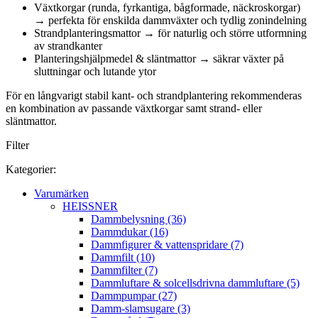
Växtkorgar (runda, fyrkantiga, bågformade, näckroskorgar)
→ perfekta för enskilda dammväxter och tydlig zonindelning
Strandplanteringsmattor → för naturlig och större utformning
av strandkanter
Planteringshjälpmedel & släntmattor → säkrar växter på
sluttningar och lutande ytor
För en långvarigt stabil kant- och strandplantering rekommenderas
en kombination av passande växtkorgar samt strand- eller
släntmattor.
Filter
Kategorier:
Varumärken
HEISSNER
Dammbelysning (36)
Dammdukar (16)
Dammfigurer & vattenspridare (7)
Dammfilt (10)
Dammfilter (7)
Dammluftare & solcellsdrivna dammluftare (5)
Dammpumpar (27)
Damm-slamsugare (3)