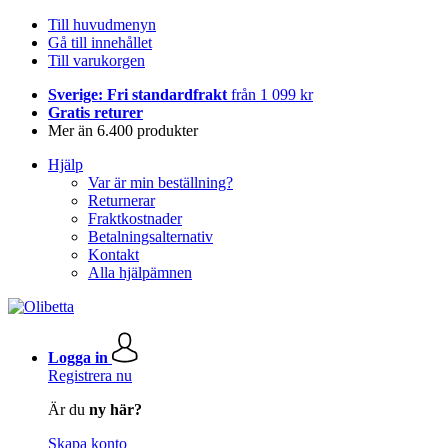
Till huvudmenyn
Gå till innehållet
Till varukorgen
Sverige: Fri standardfrakt
från 1 099 kr
Gratis returer
Mer än 6.400 produkter
Hjälp
Var är min beställning?
Returnerar
Fraktkostnader
Betalningsalternativ
Kontakt
Alla hjälpämnen
Logga in
Registrera nu
Är du
ny här?
Skapa konto