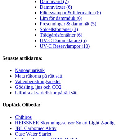
Dammvård (7)
Dammväxter (6)
Filtersvampar & filtermattor (6)
Lim för dammduk (6)
Presenningar & dammnät (5)
Solcellsfontäner (3)
Trädgårdsfontäner (6)
UV-C Dammklarare (5)
UV-C Reservlampor (10)
Senaste artiklarna:
Nanoaquaristik
Mata räkorna på rätt sätt
Vattenberedningsmedel
Gödsling, ljus och CO2
Utfodra akvariefiskar på rätt sätt
Upptäck Olibetta:
Chihiros
HEISSNER Skymningssensor Smart Light 2-polig
JBL Carbomec Aktiv
Oase Water Starlet