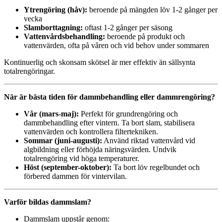
Ytrengöring (håv):
beroende på mängden löv 1-2 gånger per
vecka
Slamborttagning:
oftast 1-2 gånger per säsong
Vattenvårdsbehandling:
beroende på produkt och
vattenvärden, ofta på våren och vid behov under sommaren
Kontinuerlig och skonsam skötsel är mer effektiv än sällsynta
totalrengöringar.
När är bästa tiden för dammbehandling eller dammrengöring?
Vår (mars-maj):
Perfekt för grundrengöring och
dammbehandling efter vintern. Ta bort slam, stabilisera
vattenvärden och kontrollera filtertekniken.
Sommar (juni-augusti):
Använd riktad vattenvård vid
algbildning eller förhöjda näringsvärden. Undvik
totalrengöring vid höga temperaturer.
Höst (september-oktober):
Ta bort löv regelbundet och
förbered dammen för vintervilan.
Varför bildas dammslam?
Dammslam uppstår genom: