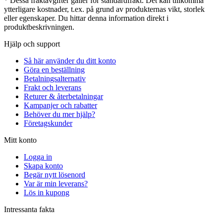
* Dessa fraktavgifter gäller för standardfrakt. Det kan tillkomma
ytterligare kostnader, t.ex. på grund av produkternas vikt, storlek
eller egenskaper. Du hittar denna information direkt i
produktbeskrivningen.
Hjälp och support
Så här använder du ditt konto
Göra en beställning
Betalningsalternativ
Frakt och leverans
Returer & återbetalningar
Kampanjer och rabatter
Behöver du mer hjälp?
Företagskunder
Mitt konto
Logga in
Skapa konto
Begär nytt lösenord
Var är min leverans?
Lös in kupong
Intressanta fakta