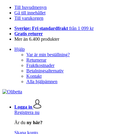
Till huvudmenyn
Gå till innehållet
Till varukorgen
Sverige: Fri standardfrakt
från 1 099 kr
Gratis returer
Mer än 6.400 produkter
Hjälp
Var är min beställning?
Returnerar
Fraktkostnader
Betalningsalternativ
Kontakt
Alla hjälpämnen
Logga in
Registrera nu
Är du
ny här?
Skapa konto