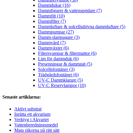
Dammdukar (16)
Dammfigurer & vattenspridare (7)
Dammfilt (10)
Dammfilter (7)
Dammluftare & solcellsdrivna dammluftare (5)
Dammpumpar (27)
Damm-slamsugare (3)
Dammvård (7)
Dammväxter (6)
Filtersvampar & filtermattor (6)
Lim för dammduk (6)
Presenningar & dammnät (5)
Solcellsfontäner (3)
Trädgårdsfontäner (6)
UV-C Dammklarare (5)
UV-C Reservlampor (10)
Senaste artiklarna:
Aktivt substrat
Inrätta ett akvarium
Verktyg i Akvariet
Vattenberedningsmedel
Mata räkorna på rätt sätt