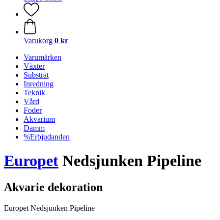
Varukorg
0 kr
Varumärken
Växter
Substrat
Inredning
Teknik
Vård
Foder
Akvarium
Damm
%Erbjudanden
Europet
Nedsjunken Pipeline
Akvarie dekoration
Europet Nedsjunken Pipeline