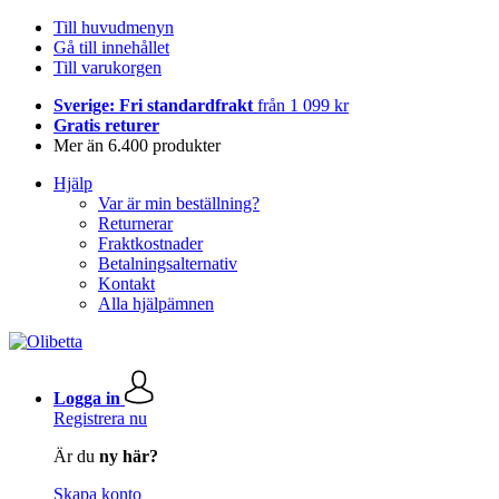
Till huvudmenyn
Gå till innehållet
Till varukorgen
Sverige: Fri standardfrakt
från 1 099 kr
Gratis returer
Mer än 6.400 produkter
Hjälp
Var är min beställning?
Returnerar
Fraktkostnader
Betalningsalternativ
Kontakt
Alla hjälpämnen
Logga in
Registrera nu
Är du
ny här?
Skapa konto