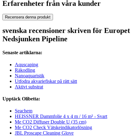
Erfarenheter från våra kunder
Recensera denna produkt
svenska recensioner skriven för Europet
Nedsjunken Pipeline
Senaste artiklarna:
Aquscaping
Räkodling
Nanoaquaristik
Utfodra akvariefiskar på rätt sätt
Aktivt substrat
Upptäck Olibetta:
Seachem
HEISSNER Dammfolie 4 x 4 m / 16 m² - Svart
Me CO2 Diffuser Double U (35 cm)
Me CO2 Check Vätskeindikatorlösning
JBL Proscape Cleaning Glove