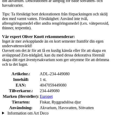
ditt akvarium. Dekorationen är lämplig för både sötvatten- och
havsakvarier.
Tips: Ta försiktigt bort dekorationen från förpackningen och skölj
den med varmt vatten. Försiktighet: Använd inte tvål,
allrengöringsmedel eller andra rengöringsmedel (t.ex. väteperoxid,
thinner, terpentin).
Vår expert Oliver Knott rekommenderar:
Inget är mer avkopplande än en kort semester framför din egen
undervattensvärld!
Oavsett om det är för att få en kuslig känsla eller för att skapa en
avslappnad Zen-trädgård, kan du med dessa dekorativa föremål
skapa ditt eget äventyrsakvarium som ger utrymme för att drömma
och ta det lugnt.
Artikelnr.:
ADL-234-449080
Innehåll:
1 st.
EAN:
4047059449080
Tillverkarnr.:
234-449080
Marken (Hersteller):
Europet
Tierarten:
Fiskar, Ryggradslösa djur
Användning:
Akvarium, Havsvatten, Sötvatten
Information om Art Deco