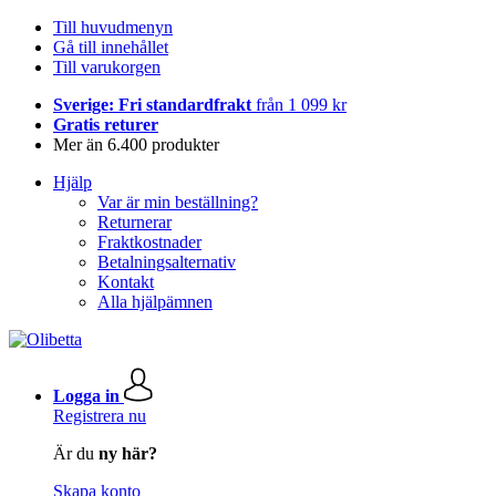
Till huvudmenyn
Gå till innehållet
Till varukorgen
Sverige: Fri standardfrakt
från 1 099 kr
Gratis returer
Mer än 6.400 produkter
Hjälp
Var är min beställning?
Returnerar
Fraktkostnader
Betalningsalternativ
Kontakt
Alla hjälpämnen
Logga in
Registrera nu
Är du
ny här?
Skapa konto