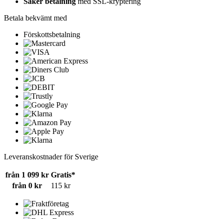
Säker betalning
med SSL-kryptering
Betala bekvämt med
Förskottsbetalning
Leveranskostnader för Sverige
från 1 099 kr
Gratis*
från 0 kr
115 kr