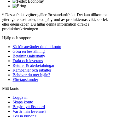
* Dessa fraktavgifter gäller för standardfrakt. Det kan tillkomma
ytterligare kostnader, t.ex. på grund av produkternas vikt, storlek
eller egenskaper. Du hittar denna information direkt i
produktbeskrivningen.
Hjälp och support
Så här använder du ditt konto
Göra en beställning
Betalningsalternativ
Frakt och leverans
Returer & återbetalningar
Kampanjer och rabatter
Behöver du mer hjälp?
Företagskunder
Mitt konto
Logga in
Skapa konto
Begär nytt lösenord
Var är min leverans?
Lös in kupong