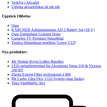
Verktyg i Akvariet
Utfodra akvariefiskar på rätt sätt
Upptäck Olibetta:
Oase
KÄRCHER Askdammsugare AD 2 Battery Set (18-V)
Oase Dammfigur Gräsand Hona
Garnelen TV Premium Nässelblad
Tropica Helanthium tenellum 'Green' CUP
Nya produkter:
Me Shrimp Royal Lollies Bipollen
LED-strömförsörjning för Akvarierna Siena 330 & Vicenza
260 BT
Eheim Externt Filter professional 4 800
Me Carbo Ultra Flex, CO2-System (utan flaska)
Tetra VitaMinPro 3in1