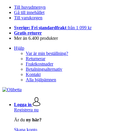
Till huvudmenyn
Gå till innehållet
Till varukorgen
Sverige: Fri standardfrakt
från 1 099 kr
Gratis returer
Mer än 6.400 produkter
Hjälp
Var är min beställning?
Returnerar
Fraktkostnader
Betalningsalternativ
Kontakt
Alla hjälpämnen
Logga in
Registrera nu
Är du
ny här?
Skapa konto