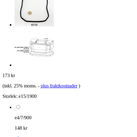
173 kr
(inkl. 25% moms.
-
plus fraktkostnader
)
Storlek:
e15/1900
e4/7/900
148 kr