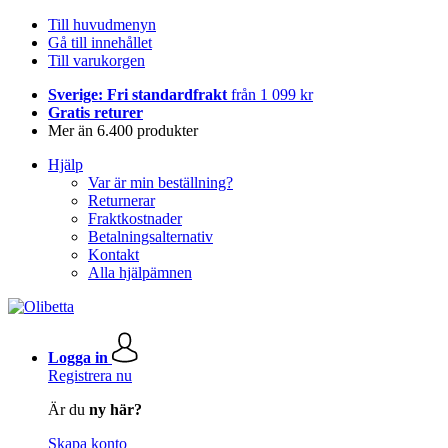
Till huvudmenyn
Gå till innehållet
Till varukorgen
Sverige: Fri standardfrakt
från 1 099 kr
Gratis returer
Mer än 6.400 produkter
Hjälp
Var är min beställning?
Returnerar
Fraktkostnader
Betalningsalternativ
Kontakt
Alla hjälpämnen
Logga in
Registrera nu
Är du
ny här?
Skapa konto