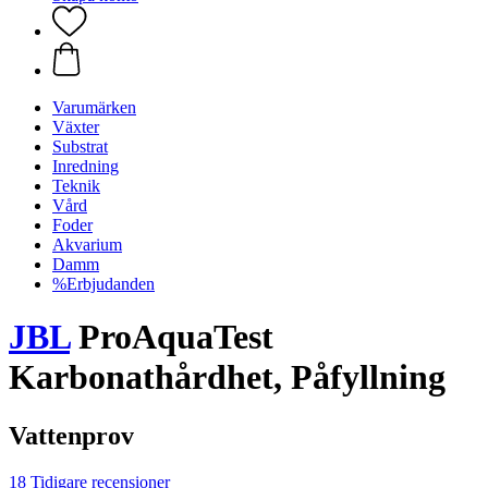
Varumärken
Växter
Substrat
Inredning
Teknik
Vård
Foder
Akvarium
Damm
%Erbjudanden
JBL
ProAquaTest
Karbonathårdhet, Påfyllning
Vattenprov
18 Tidigare recensioner