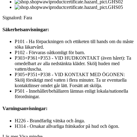
Signalord: Fara
Säkerhetsanvisningar:
P101 - Ha förpackningen och ettiketen till hands om du måste
söka läkarvård.
P102 - Förvaras oåtkomligt för barn.
P303+P361+P353 - VID HUDKONTAKT (även håret): Ta
omedelbart av alla nedstänkta kläder. Skölj huden med
vatten/duscha.
P305+P351+P338 - VID KONTAKT MED ÖGONEN:
Skölj försiktigt med vatten i flera minuter. Ta ur eventuella
kontaktlinser omdet går lätt. Forsätt att skölja.
P501 - Innehållet/behållaren lämnas enligt lokala/nationella
förordningar.
Varningsanvisningar:
H226 - Brandfarlig vätska och ånga.
H314 - Orsakar allvarliga frätskador på hud och ögon.
Läs mer
Visa mindre