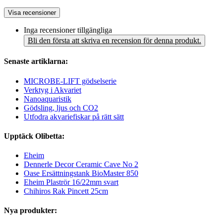
Visa recensioner
Inga recensioner tillgängliga
Bli den första att skriva en recension för denna produkt.
Senaste artiklarna:
MICROBE-LIFT gödselserie
Verktyg i Akvariet
Nanoaquaristik
Gödsling, ljus och CO2
Utfodra akvariefiskar på rätt sätt
Upptäck Olibetta:
Eheim
Dennerle Decor Ceramic Cave No 2
Oase Ersättningstank BioMaster 850
Eheim Plaströr 16/22mm svart
Chihiros Rak Pincett 25cm
Nya produkter: