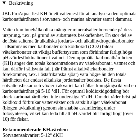
Beskrivning
JBL ProAqua Test KH är ett vattentest för att analysera den optimala
karbonathårdheten i sötvatten- och marina akvarier samt i dammar.
Vatten kan innehålla olika mängder mineralsalter beroende på dess
ursprung, t.ex. på grund av substratets beskaffenhet. En stor del av
de lösta salterna är alkaliska jordarts- och alkalihydrogenkarbonater.
Tillsammans med karbonater och koldioxid (CO2) bildar
vätekarbonater ett viktigt buffertsystem som förhindrar farligt höga
pH-värdesfluktuationer i vattnet. Den uppmätta karbonathårdheten
(KH) anger den totala koncentrationen av vätekarbonat i vattnet och
kan därför i sällsynta fall (när främst alkalivätekarbonater
förekommer, t.ex. i östafrikanska sjöar) vara högre än den totala
hårdheten där endast alkaliska jordartsalter beaktas. De flesta
sötvattensfiskar och växter i akvariet kan hållas framgångsrikt vid en
karbonathårdhet på 5-16 °dH. För optimal koldioxidgödsling bör
dock karbonathårdheten inte understiga 5° dH. Om det råder brist på
koldioxid förbrukar vattenväxter och särskilt alger vätekarbonat
(biogen avkalkning) genom sin snabba assimilering under
fotosyntesen, vilket kan leda till att pH-värdet blir farligt högt (över
10) för fiskar.
Rekommenderade KH-värden:
Sötvattensakvarier: 5-12° dKH