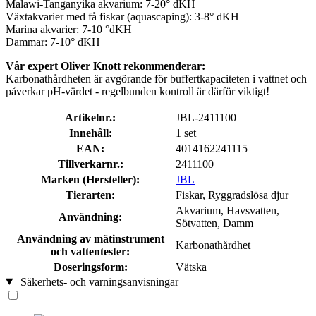
Malawi-Tanganyika akvarium: 7-20° dKH
Växtakvarier med få fiskar (aquascaping): 3-8° dKH
Marina akvarier: 7-10 °dKH
Dammar: 7-10° dKH
Vår expert Oliver Knott rekommenderar:
Karbonathårdheten är avgörande för buffertkapaciteten i vattnet och
påverkar pH-värdet - regelbunden kontroll är därför viktigt!
Artikelnr.:
JBL-2411100
Innehåll:
1 set
EAN:
4014162241115
Tillverkarnr.:
2411100
Marken (Hersteller):
JBL
Tierarten:
Fiskar, Ryggradslösa djur
Akvarium, Havsvatten,
Användning:
Sötvatten, Damm
Användning av mätinstrument
Karbonathårdhet
och vattentester:
Doseringsform:
Vätska
Säkerhets- och varningsanvisningar