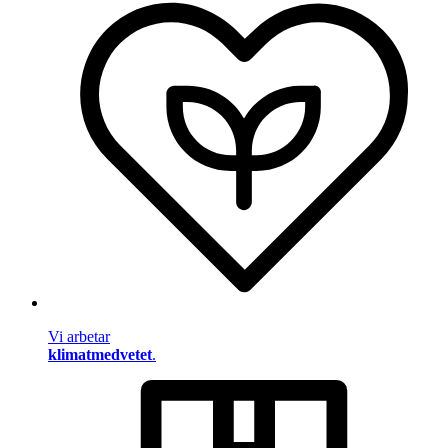
Vi arbetar
klimatmedvetet
.