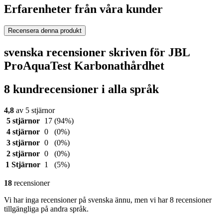
Erfarenheter från våra kunder
Recensera denna produkt
svenska recensioner skriven för JBL
ProAquaTest Karbonathårdhet
8 kundrecensioner i alla språk
4,8
av 5 stjärnor
5 stjärnor
17
(94%)
4 stjärnor
0
(0%)
3 stjärnor
0
(0%)
2 stjärnor
0
(0%)
1 Stjärnor
1
(5%)
18
recensioner
Vi har inga recensioner på svenska ännu, men vi har 8 recensioner
tillgängliga på andra språk.