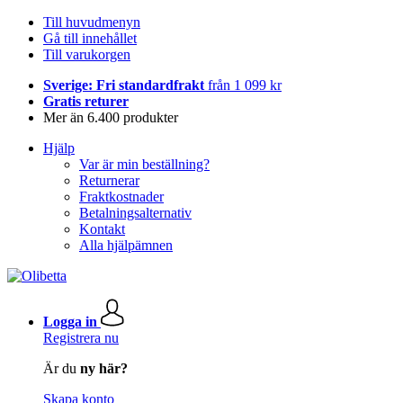
Till huvudmenyn
Gå till innehållet
Till varukorgen
Sverige: Fri standardfrakt
från 1 099 kr
Gratis returer
Mer än 6.400 produkter
Hjälp
Var är min beställning?
Returnerar
Fraktkostnader
Betalningsalternativ
Kontakt
Alla hjälpämnen
Logga in
Registrera nu
Är du
ny här?
Skapa konto