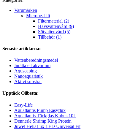
Kategorier:
Varumärken
Microbe-Lift
Filtermaterial (2)
Havsvattenvård (9)
Sötvattenvård (5)
Tillbehör (1)
Senaste artiklarna:
Vattenberedningsmedel
Inrätta ett akvarium
Aquscaping
Nanoaquaristik
Aktivt substrat
Upptäck Olibetta:
Easy-Life
Aquatlantis Pump Easyflux
Aquatlantis Täckglas Kubus 10L
Dennerle Shrimp King Protein
Juwel HeliaLux LED Universal Fit