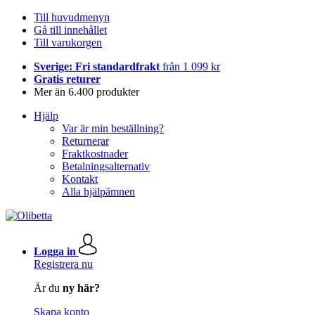
Till huvudmenyn
Gå till innehållet
Till varukorgen
Sverige: Fri standardfrakt
från 1 099 kr
Gratis returer
Mer än 6.400 produkter
Hjälp
Var är min beställning?
Returnerar
Fraktkostnader
Betalningsalternativ
Kontakt
Alla hjälpämnen
Logga in
Registrera nu
Är du
ny här?
Skapa konto