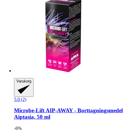
Varukorg
5.0 (2)
Microbe-Lift
AIP-​AWAY -​ Borttagningsmedel
Aiptasia, 50 ml
-6%