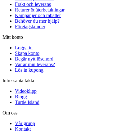
Frakt och leverans
Returer & återbetalningar
Kampanjer och rabatter
Behöver du mer hjälp?
Företagskunder
Mitt konto
Logga in
Skapa konto
Begär nytt lösenord
Var är min leverans?
Lös in kupong
Intressanta fakta
Videoklipp
Blogg
Turtle Island
Om oss
Vår grupp
Kontakt