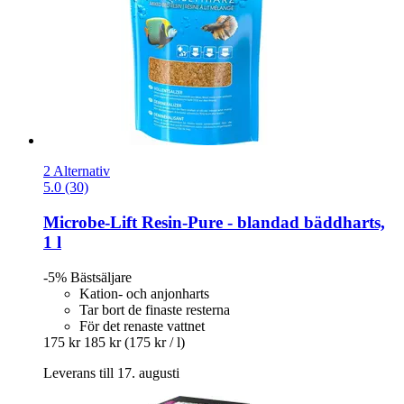
2 Alternativ
5.0 (30)
Microbe-Lift
Resin-​Pure -​ blandad bäddharts,
1 l
-5%
Bästsäljare
Kation- och anjonharts
Tar bort de finaste resterna
För det renaste vattnet
175 kr
185 kr
(175 kr / l)
Leverans till 17. augusti