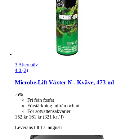
3 Alternativ
4.0 (2)
Microbe-Lift
Växter N -​ Kväve, 473 ml
-6%
Fri från fosfat
Förstärkning inifrån och ut
För sötvattensakvarier
152 kr
161 kr
(321 kr / l)
Leverans till 17. augusti