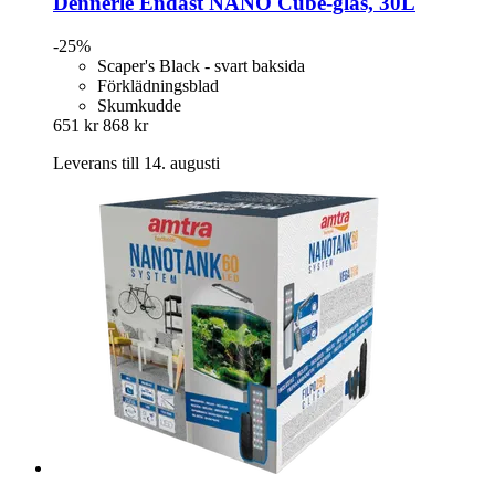
Dennerle
Endast NANO Cube-​glas, 30L
-25%
Scaper's Black - svart baksida
Förklädningsblad
Skumkudde
651 kr
868 kr
Leverans till 14. augusti