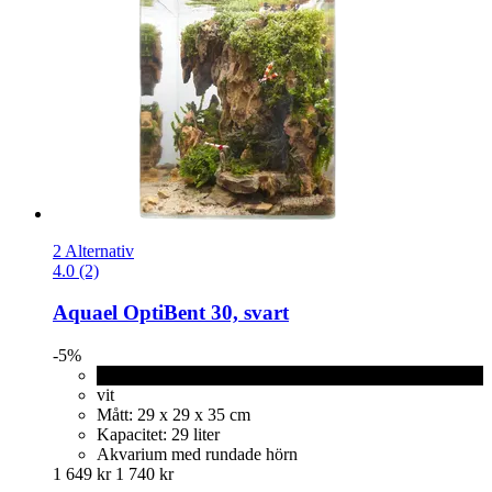
2 Alternativ
4.0 (2)
Aquael
OptiBent 30, svart
-5%
svart
vit
Mått: 29 x 29 x 35 cm
Kapacitet: 29 liter
Akvarium med rundade hörn
1 649 kr
1 740 kr