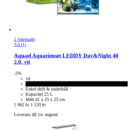
2 Alternativ
3.0 (1)
Aquael
Aquarienset LEDDY Day&Night 40
2.0, vit
-5%
vit
svart
Enkel drift & underhåll
Kapacitet 25 L
Mått 41 x 25 x 25 cm
1 062 kr
1 120 kr
Leverans till 14. augusti