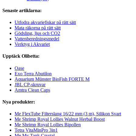
Senaste artiklarna:
Utfodra akvariefiskar på rätt sätt
Mata räkorna på rätt sätt
Gödsling, ljus och CO2
Vattenberedningsmedel
Verktyg i Akvariet
Upptäck Olibetta:
Oase
Exo Terra Abutilon
Aquarium Münster BioFish FORTE M
JBL CP-skruvar
Amtra Clean Caps
Nya produkter:
Me FlexTube Filterslang 16/22 mm (3 m), Silikon Svart
Me Shrimp Royal Lollies Walnut Herbal Boost
Me Shrimp Royal Lollies Bipollen
Tetra VitaMinPro 3in1
Me My Tank Crystal