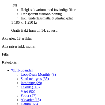
-5%
Helglasakvarium med invändigt filter
Transparent silikonbindning
Inkl. underlagsmatta & glastäckplåt
1 186 kr
1 250 kr
Gratis frakt fram till 14. augusti
Akvarier: 18 artiklar
Alla priser inkl. moms.
Filter
Kategorier:
%Erbjudanden
LoopDeals Monthly (8)
Sand och grus (35)
Inredning (28)
Teknik (118)
Vård (85)
Foder (57)
Akvarier (18)
Damm (66)