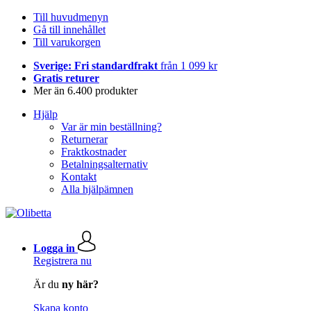
Till huvudmenyn
Gå till innehållet
Till varukorgen
Sverige: Fri standardfrakt
från 1 099 kr
Gratis returer
Mer än 6.400 produkter
Hjälp
Var är min beställning?
Returnerar
Fraktkostnader
Betalningsalternativ
Kontakt
Alla hjälpämnen
Logga in
Registrera nu
Är du
ny här?
Skapa konto