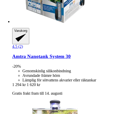
Varukorg
4.5 (2)
Amtra
Nanotank System 30
-20%
Genomskinlig silikonbindning
Avrundade främre hörn
Lämplig för sötvattens akvarier eller räktankar
1 294 kr
1 620 kr
Gratis frakt fram till 14. augusti