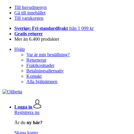
Till huvudmenyn
Gå till innehållet
Till varukorgen
Sverige: Fri standardfrakt
från 1 099 kr
Gratis returer
Mer än 6.400 produkter
Hjälp
Var är min beställning?
Returnerar
Fraktkostnader
Betalningsalternativ
Kontakt
Alla hjälpämnen
Logga in
Registrera nu
Är du
ny här?
Skapa konto