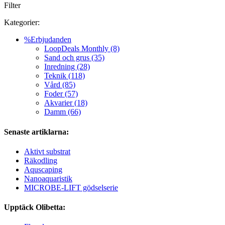
Filter
Kategorier:
%Erbjudanden
LoopDeals Monthly (8)
Sand och grus (35)
Inredning (28)
Teknik (118)
Vård (85)
Foder (57)
Akvarier (18)
Damm (66)
Senaste artiklarna:
Aktivt substrat
Räkodling
Aquscaping
Nanoaquaristik
MICROBE-LIFT gödselserie
Upptäck Olibetta: