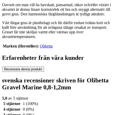
Oavsett om man vill ha havskatt, pansarmal, räkor och/eller växter i
akvariet är denna finare kornstorlek ett bra och snyggt alternativ till
grovt grus. Den harmoniska färgblandningen är tydligt attraktiv.
Vårt färgat grus är plastbelagt och får därför endast tvättas kort och
kallt före användning för att avlägsna slitage orsakat av transport.
Gruset får inte sköljas varmt eller värmas upp över
akvarietemperaturen.
Marken (Hersteller):
Olibetta
Erfarenheter från våra kunder
Recensera denna produkt
svenska recensioner skriven för Olibetta
Gravel Marine 0,8-1,2mm
5,0
av 5 stjärnor
5 stjärnor
1
(100%)
4 stjärnor
0
(0%)
3 stjärnor
0
(0%)