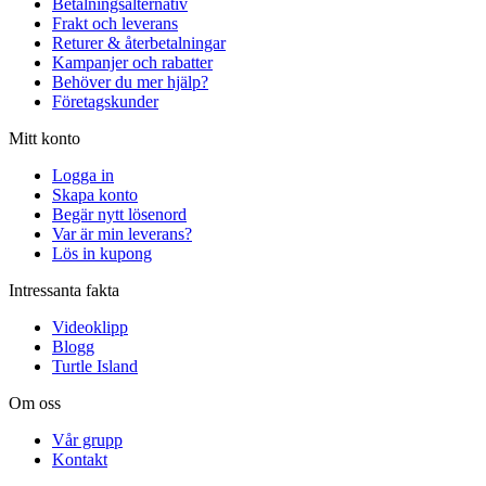
Betalningsalternativ
Frakt och leverans
Returer & återbetalningar
Kampanjer och rabatter
Behöver du mer hjälp?
Företagskunder
Mitt konto
Logga in
Skapa konto
Begär nytt lösenord
Var är min leverans?
Lös in kupong
Intressanta fakta
Videoklipp
Blogg
Turtle Island
Om oss
Vår grupp
Kontakt