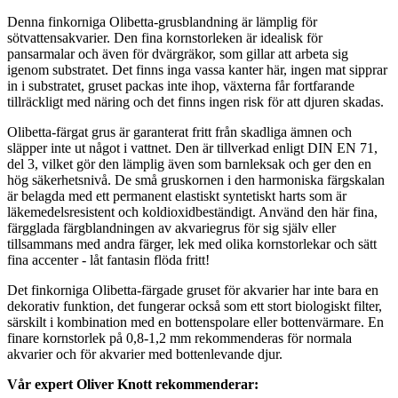
Denna finkorniga Olibetta-grusblandning är lämplig för
sötvattensakvarier. Den fina kornstorleken är idealisk för
pansarmalar och även för dvärgräkor, som gillar att arbeta sig
igenom substratet. Det finns inga vassa kanter här, ingen mat sipprar
in i substratet, gruset packas inte ihop, växterna får fortfarande
tillräckligt med näring och det finns ingen risk för att djuren skadas.
Olibetta-färgat grus är garanterat fritt från skadliga ämnen och
släpper inte ut något i vattnet. Den är tillverkad enligt DIN EN 71,
del 3, vilket gör den lämplig även som barnleksak och ger den en
hög säkerhetsnivå. De små gruskornen i den harmoniska färgskalan
är belagda med ett permanent elastiskt syntetiskt harts som är
läkemedelsresistent och koldioxidbeständigt. Använd den här fina,
färgglada färgblandningen av akvariegrus för sig själv eller
tillsammans med andra färger, lek med olika kornstorlekar och sätt
fina accenter - låt fantasin flöda fritt!
Det finkorniga Olibetta-färgade gruset för akvarier har inte bara en
dekorativ funktion, det fungerar också som ett stort biologiskt filter,
särskilt i kombination med en bottenspolare eller bottenvärmare. En
finare kornstorlek på 0,8-1,2 mm rekommenderas för normala
akvarier och för akvarier med bottenlevande djur.
Vår expert Oliver Knott rekommenderar: