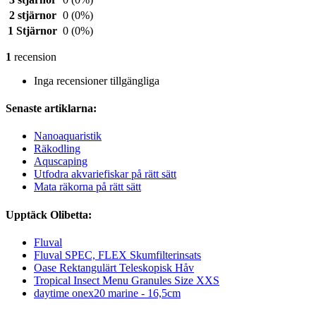
2 stjärnor
0
(0%)
1 Stjärnor
0
(0%)
1
recension
Inga recensioner tillgängliga
Senaste artiklarna:
Nanoaquaristik
Räkodling
Aquscaping
Utfodra akvariefiskar på rätt sätt
Mata räkorna på rätt sätt
Upptäck Olibetta:
Fluval
Fluval SPEC, FLEX Skumfilterinsats
Oase Rektangulärt Teleskopisk Håv
Tropical Insect Menu Granules Size XXS
daytime onex20 marine - 16,5cm