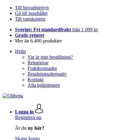
Till huvudmenyn
Gå till innehållet
Till varukorgen
Sverige: Fri standardfrakt
från 1 099 kr
Gratis returer
Mer än 6.400 produkter
Hjälp
Var är min beställning?
Returnerar
Fraktkostnader
Betalningsalternativ
Kontakt
Alla hjälpämnen
Logga in
Registrera nu
Är du
ny här?
Skapa konto