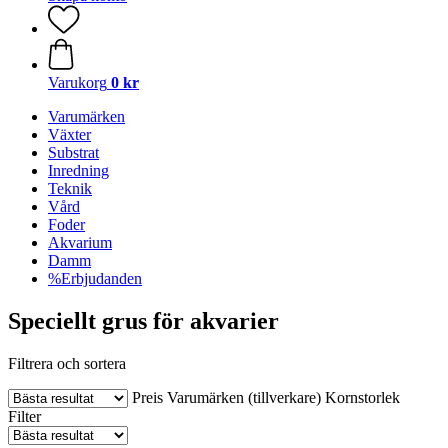
Varukorg
0 kr
Varumärken
Växter
Substrat
Inredning
Teknik
Vård
Foder
Akvarium
Damm
%Erbjudanden
Speciellt grus för akvarier
Filtrera och sortera
Preis
Varumärken (tillverkare)
Kornstorlek
Filter