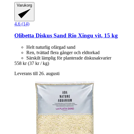
Varukorg
4.6 (14)
Olibetta
Diskus Sand Rio Xingu vit, 15 kg
Helt naturlig ofärgad sand
Ren, tvättad flera gånger och eldtorkad
Särskilt lämplig för planterade diskusakvarier
558 kr
(37 kr / kg)
Leverans till 26. augusti