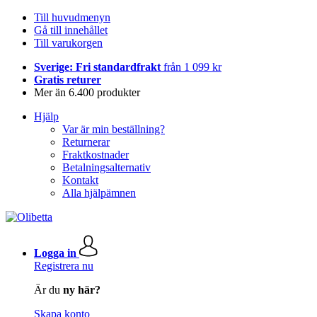
Till huvudmenyn
Gå till innehållet
Till varukorgen
Sverige: Fri standardfrakt
från 1 099 kr
Gratis returer
Mer än 6.400 produkter
Hjälp
Var är min beställning?
Returnerar
Fraktkostnader
Betalningsalternativ
Kontakt
Alla hjälpämnen
Logga in
Registrera nu
Är du
ny här?
Skapa konto