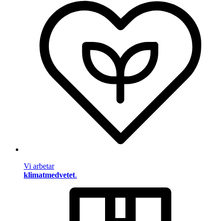
Vi arbetar
klimatmedvetet
.