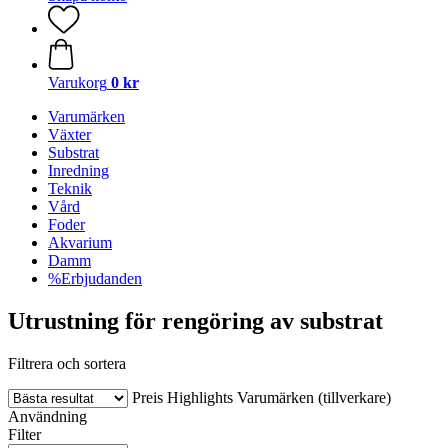
Varukorg
0 kr
Varumärken
Växter
Substrat
Inredning
Teknik
Vård
Foder
Akvarium
Damm
%Erbjudanden
Utrustning för rengöring av substrat
Filtrera och sortera
Preis
Highlights
Varumärken (tillverkare)
Användning
Filter