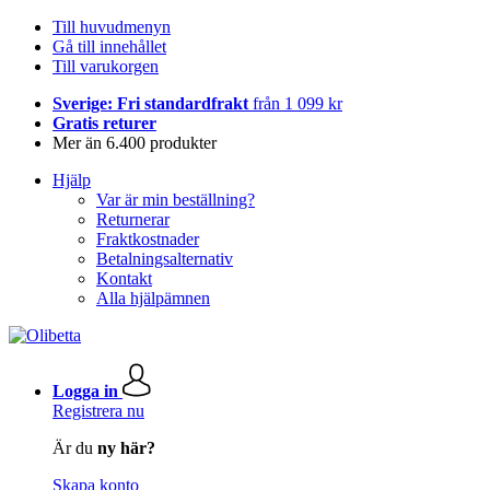
Till huvudmenyn
Gå till innehållet
Till varukorgen
Sverige: Fri standardfrakt
från 1 099 kr
Gratis returer
Mer än 6.400 produkter
Hjälp
Var är min beställning?
Returnerar
Fraktkostnader
Betalningsalternativ
Kontakt
Alla hjälpämnen
Logga in
Registrera nu
Är du
ny här?
Skapa konto