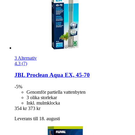
3 Alternativ
4.3 (7)
JBL
Proclean Aqua EX, 45-​70
-5%
Genomför partiella vattenbyten
3 olika storlekar
Inkl. mulmklocka
354 kr
373 kr
Leverans till 18. augusti