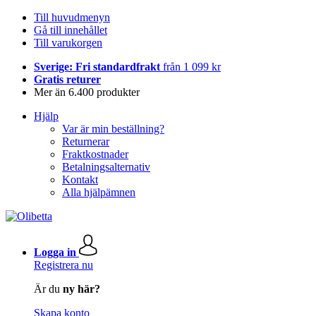
Till huvudmenyn
Gå till innehållet
Till varukorgen
Sverige: Fri standardfrakt
från 1 099 kr
Gratis returer
Mer än 6.400 produkter
Hjälp
Var är min beställning?
Returnerar
Fraktkostnader
Betalningsalternativ
Kontakt
Alla hjälpämnen
Logga in
Registrera nu
Är du
ny här?
Skapa konto