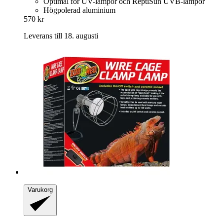
Optimal för UV-lampor och ReptiSun UVB-lampor
Högpolerad aluminium
570 kr
Leverans till 18. augusti
Varukorg