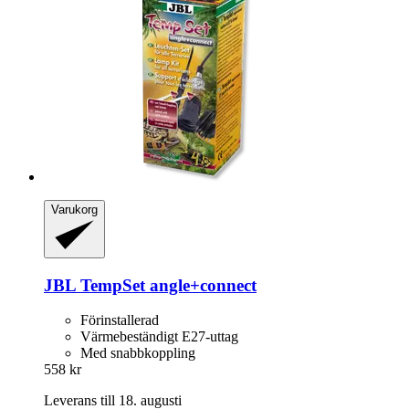
Varukorg
JBL
TempSet angle+connect
Förinstallerad
Värmebeständigt E27-uttag
Med snabbkoppling
558 kr
Leverans till 18. augusti