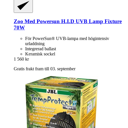
Zoo Med
Powersun H.I.D UVB Lamp Fixture
70W
För PowerSun® UVB-lampa med högintensiv
urladdning
Integrerad ballast
Keramisk sockel
1 560 kr
Gratis frakt fram till 03. september