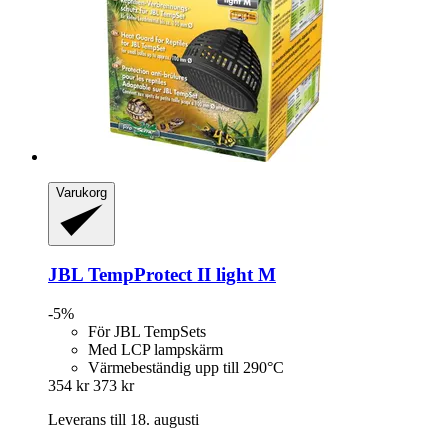
Varukorg
JBL
TempProtect II light M
-5%
För JBL TempSets
Med LCP lampskärm
Värmebeständig upp till 290°C
354 kr
373 kr
Leverans till 18. augusti