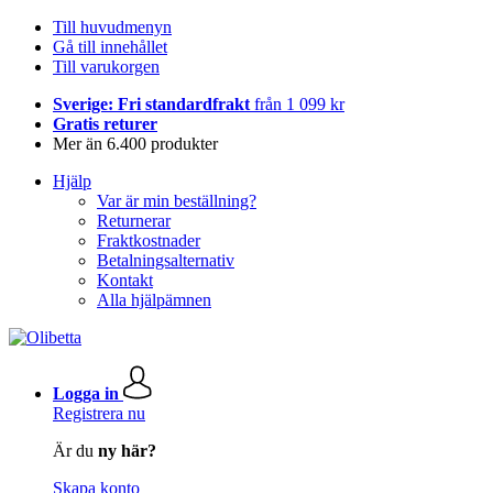
Till huvudmenyn
Gå till innehållet
Till varukorgen
Sverige: Fri standardfrakt
från 1 099 kr
Gratis returer
Mer än 6.400 produkter
Hjälp
Var är min beställning?
Returnerar
Fraktkostnader
Betalningsalternativ
Kontakt
Alla hjälpämnen
Logga in
Registrera nu
Är du
ny här?
Skapa konto