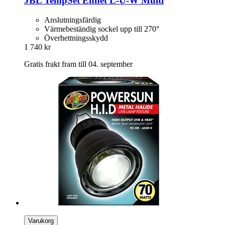
JBL
TempSet Enhet L-​U-​W Multi
Anslutningsfärdig
Värmebeständig sockel upp till 270°
Överhettningsskydd
1 740 kr
Gratis frakt fram till 04. september
Varukorg