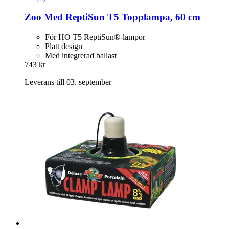
Zoo Med
ReptiSun T5 Topplampa, 60 cm
För HO T5 ReptiSun®-lampor
Platt design
Med integrerad ballast
743 kr
Leverans till 03. september