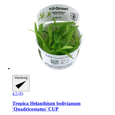
Varukorg
4.5 (6)
Tropica
Helanthium bolivianum
'Quadricostatus' CUP