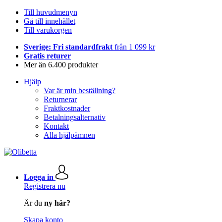
Till huvudmenyn
Gå till innehållet
Till varukorgen
Sverige: Fri standardfrakt
från 1 099 kr
Gratis returer
Mer än 6.400 produkter
Hjälp
Var är min beställning?
Returnerar
Fraktkostnader
Betalningsalternativ
Kontakt
Alla hjälpämnen
Logga in
Registrera nu
Är du
ny här?
Skapa konto