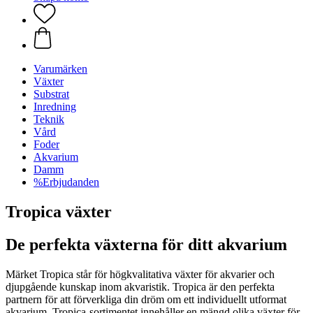
Varumärken
Växter
Substrat
Inredning
Teknik
Vård
Foder
Akvarium
Damm
%Erbjudanden
Tropica växter
De perfekta växterna för ditt akvarium
Märket Tropica står för högkvalitativa växter för akvarier och
djupgående kunskap inom akvaristik. Tropica är den perfekta
partnern för att förverkliga din dröm om ett individuellt utformat
akvarium. Tropica-sortimentet innehåller en mängd olika växter för