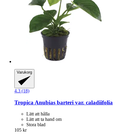
Varukorg
4.3 (18)
Tropica
Anubias barteri var. caladiifolia
Lätt att hålla
Lätt att ta hand om
Stora blad
105 kr