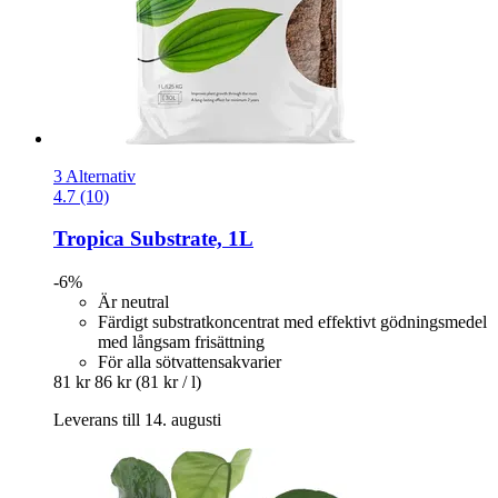
3 Alternativ
4.7 (10)
Tropica
Substrate, 1L
-6%
Är neutral
Färdigt substratkoncentrat med effektivt gödningsmedel
med långsam frisättning
För alla sötvattensakvarier
81 kr
86 kr
(81 kr / l)
Leverans till 14. augusti