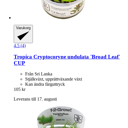
Varukorg
4.5 (4)
Tropica
Cryptocoryne undulata 'Broad Leaf'
CUP
Från Sri Lanka
Stjälkväxt, upprättväxande växt
Kan ändra färguttryck
105 kr
Leverans till 17. augusti