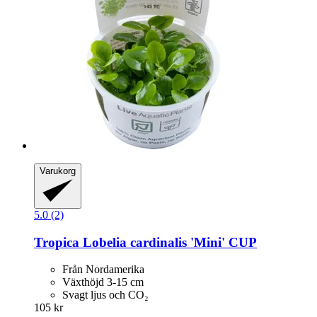
Varukorg
5.0 (2)
Tropica
Lobelia cardinalis 'Mini' CUP
Från Nordamerika
Växthöjd 3-15 cm
Svagt ljus och CO₂
105 kr