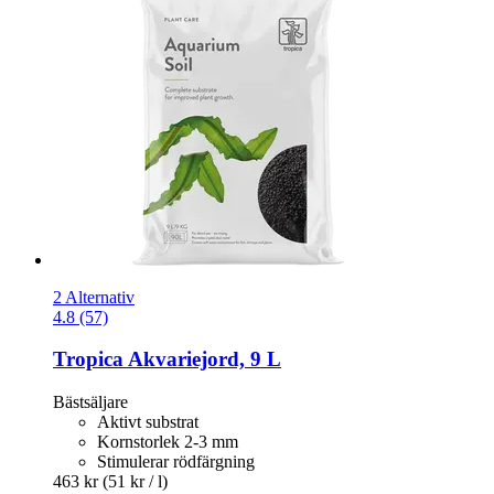
2 Alternativ
4.8 (57)
Tropica
Akvariejord, 9 L
Bästsäljare
Aktivt substrat
Kornstorlek 2-3 mm
Stimulerar rödfärgning
463 kr
(51 kr / l)