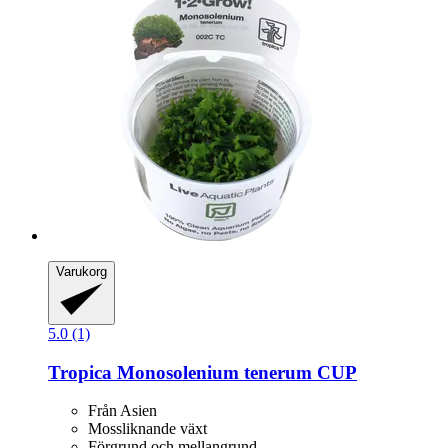
Varukorg
5.0 (1)
Tropica
Monosolenium tenerum CUP
Från Asien
Mossliknande växt
Förgrund och mellangrund