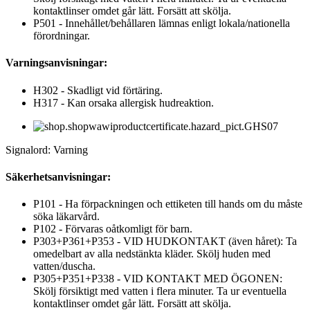
kontaktlinser omdet går lätt. Forsätt att skölja.
P501 - Innehållet/behållaren lämnas enligt lokala/nationella
förordningar.
Varningsanvisningar:
H302 - Skadligt vid förtäring.
H317 - Kan orsaka allergisk hudreaktion.
Signalord: Varning
Säkerhetsanvisningar:
P101 - Ha förpackningen och ettiketen till hands om du måste
söka läkarvård.
P102 - Förvaras oåtkomligt för barn.
P303+P361+P353 - VID HUDKONTAKT (även håret): Ta
omedelbart av alla nedstänkta kläder. Skölj huden med
vatten/duscha.
P305+P351+P338 - VID KONTAKT MED ÖGONEN:
Skölj försiktigt med vatten i flera minuter. Ta ur eventuella
kontaktlinser omdet går lätt. Forsätt att skölja.