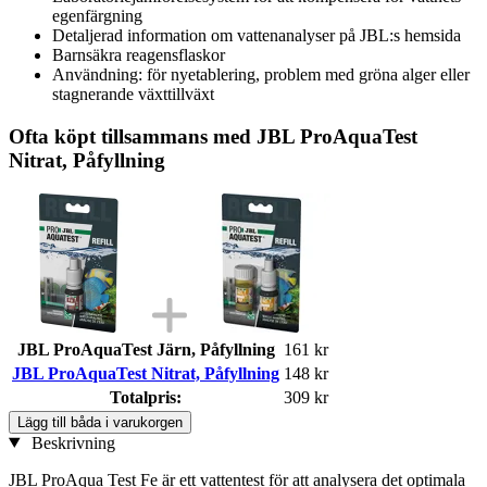
egenfärgning
Detaljerad information om vattenanalyser på JBL:s hemsida
Barnsäkra reagensflaskor
Användning: för nyetablering, problem med gröna alger eller
stagnerande växttillväxt
Ofta köpt tillsammans med JBL ProAquaTest
Nitrat, Påfyllning
JBL ProAquaTest Järn, Påfyllning
161 kr
JBL ProAquaTest Nitrat, Påfyllning
148 kr
Totalpris:
309 kr
Lägg till båda i varukorgen
Beskrivning
JBL ProAqua Test Fe är ett vattentest för att analysera det optimala