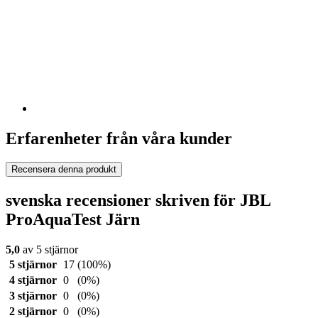
Erfarenheter från våra kunder
Recensera denna produkt
svenska recensioner skriven för JBL
ProAquaTest Järn
5,0
av 5 stjärnor
5 stjärnor
17
(100%)
4 stjärnor
0
(0%)
3 stjärnor
0
(0%)
2 stjärnor
0
(0%)