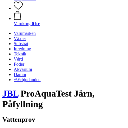
Varukorg
0 kr
Varumärken
Växter
Substrat
Inredning
Teknik
Vård
Foder
Akvarium
Damm
%Erbjudanden
JBL
ProAquaTest Järn,
Påfyllning
Vattenprov