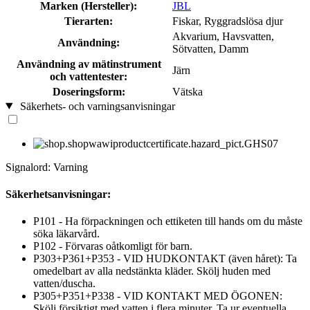
Marken (Hersteller):
JBL
Tierarten:
Fiskar, Ryggradslösa djur
Akvarium, Havsvatten,
Användning:
Sötvatten, Damm
Användning av mätinstrument
Järn
och vattentester:
Doseringsform:
Vätska
Säkerhets- och varningsanvisningar
Signalord: Varning
Säkerhetsanvisningar:
P101 - Ha förpackningen och ettiketen till hands om du måste
söka läkarvård.
P102 - Förvaras oåtkomligt för barn.
P303+P361+P353 - VID HUDKONTAKT (även håret): Ta
omedelbart av alla nedstänkta kläder. Skölj huden med
vatten/duscha.
P305+P351+P338 - VID KONTAKT MED ÖGONEN:
Skölj försiktigt med vatten i flera minuter. Ta ur eventuella