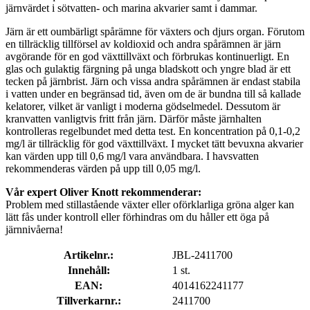
järnvärdet i sötvatten- och marina akvarier samt i dammar.
Järn är ett oumbärligt spårämne för växters och djurs organ. Förutom
en tillräcklig tillförsel av koldioxid och andra spårämnen är järn
avgörande för en god växttillväxt och förbrukas kontinuerligt. En
glas och gulaktig färgning på unga bladskott och yngre blad är ett
tecken på järnbrist. Järn och vissa andra spårämnen är endast stabila
i vatten under en begränsad tid, även om de är bundna till så kallade
kelatorer, vilket är vanligt i moderna gödselmedel. Dessutom är
kranvatten vanligtvis fritt från järn. Därför måste järnhalten
kontrolleras regelbundet med detta test. En koncentration på 0,1-0,2
mg/l är tillräcklig för god växttillväxt. I mycket tätt bevuxna akvarier
kan värden upp till 0,6 mg/l vara användbara. I havsvatten
rekommenderas värden på upp till 0,05 mg/l.
Vår expert Oliver Knott rekommenderar:
Problem med stillastående växter eller oförklarliga gröna alger kan
lätt fås under kontroll eller förhindras om du håller ett öga på
järnnivåerna!
Artikelnr.:
JBL-2411700
Innehåll:
1 st.
EAN:
4014162241177
Tillverkarnr.:
2411700