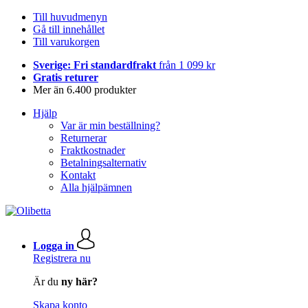
Till huvudmenyn
Gå till innehållet
Till varukorgen
Sverige: Fri standardfrakt
från 1 099 kr
Gratis returer
Mer än 6.400 produkter
Hjälp
Var är min beställning?
Returnerar
Fraktkostnader
Betalningsalternativ
Kontakt
Alla hjälpämnen
Logga in
Registrera nu
Är du
ny här?
Skapa konto