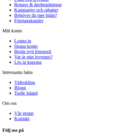
Returer & återbetalningar
Kampanjer och rabatter
Behöver du mer hjälp?
Företagskunder
Mitt konto
Logga in
Skapa konto
Begär nytt lösenord
Var är min leverans?
Lös in kupong
Intressanta fakta
Videoklipp
Blogg
Turtle Island
Om oss
Vår grupp
Kontakt
Följ oss på