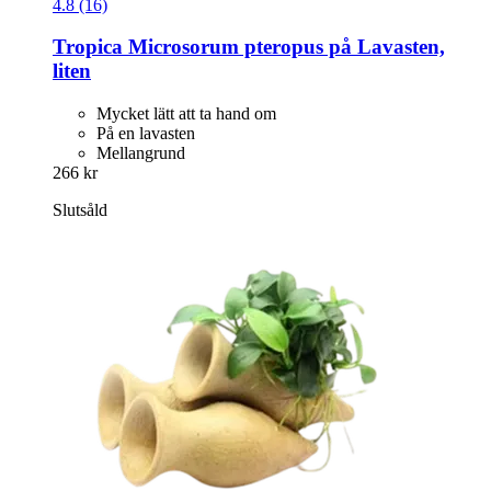
4.8 (16)
Tropica
Microsorum pteropus på Lavasten,
liten
Mycket lätt att ta hand om
På en lavasten
Mellangrund
266 kr
Slutsåld