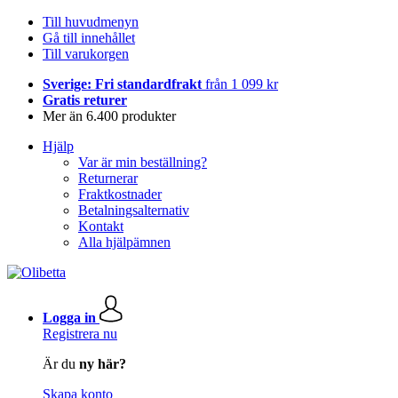
Till huvudmenyn
Gå till innehållet
Till varukorgen
Sverige: Fri standardfrakt
från 1 099 kr
Gratis returer
Mer än 6.400 produkter
Hjälp
Var är min beställning?
Returnerar
Fraktkostnader
Betalningsalternativ
Kontakt
Alla hjälpämnen
Logga in
Registrera nu
Är du
ny här?
Skapa konto