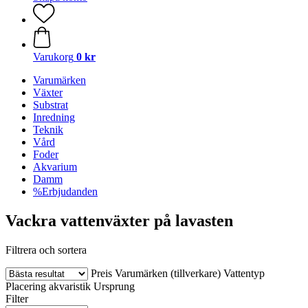
Varukorg
0 kr
Varumärken
Växter
Substrat
Inredning
Teknik
Vård
Foder
Akvarium
Damm
%Erbjudanden
Vackra vattenväxter på lavasten
Filtrera och sortera
Preis
Varumärken (tillverkare)
Vattentyp
Placering akvaristik
Ursprung
Filter