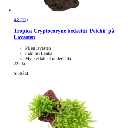
4.8 (11)
Tropica
Cryptocoryne beckettii 'Petchii' på
Lavasten
På en lavasten
Från Sri Lanka
Mycket lätt att underhålla
222 kr
Slutsåld