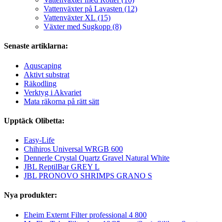
Vattenväxter på Lavasten (12)
Vattenväxter XL (15)
Växter med Sugkopp (8)
Senaste artiklarna:
Aquscaping
Aktivt substrat
Räkodling
Verktyg i Akvariet
Mata räkorna på rätt sätt
Upptäck Olibetta:
Easy-Life
Chihiros Universal WRGB 600
Dennerle Crystal Quartz Gravel Natural White
JBL ReptilBar GREY L
JBL PRONOVO SHRIMPS GRANO S
Nya produkter:
Eheim Externt Filter professional 4 800