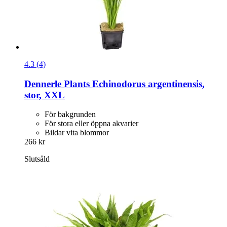
4.3 (4)
Dennerle Plants
Echinodorus argentinensis,
stor, XXL
För bakgrunden
För stora eller öppna akvarier
Bildar vita blommor
266 kr
Slutsåld