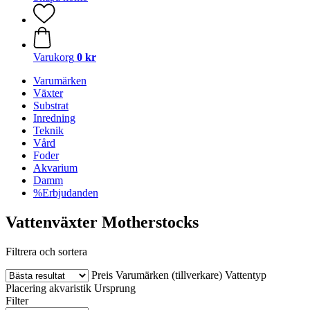
Varukorg
0 kr
Varumärken
Växter
Substrat
Inredning
Teknik
Vård
Foder
Akvarium
Damm
%Erbjudanden
Vattenväxter Motherstocks
Filtrera och sortera
Preis
Varumärken (tillverkare)
Vattentyp
Placering akvaristik
Ursprung
Filter