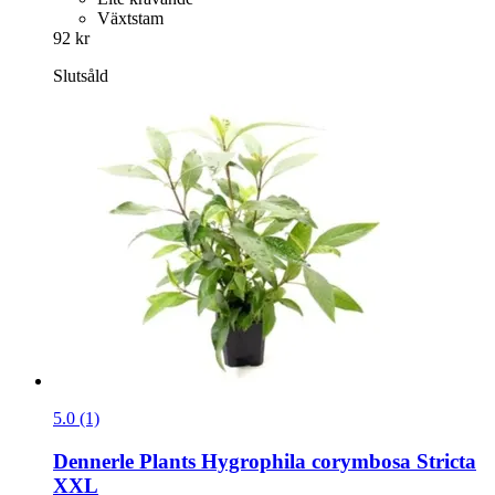
Växtstam
92 kr
Slutsåld
5.0 (1)
Dennerle Plants
Hygrophila corymbosa Stricta
XXL