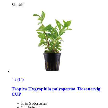
Slutsåld
4.2 (14)
Tropica
Hygrophila polysperma 'Rosanervig'
CUP
Från Sydostasien
Lite krävande