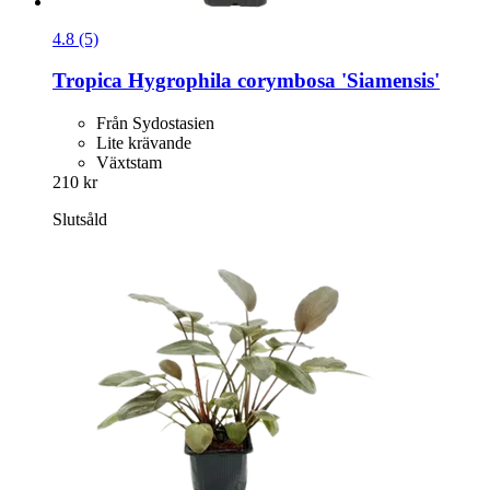
4.8 (5)
Tropica
Hygrophila corymbosa 'Siamensis'
Från Sydostasien
Lite krävande
Växtstam
210 kr
Slutsåld