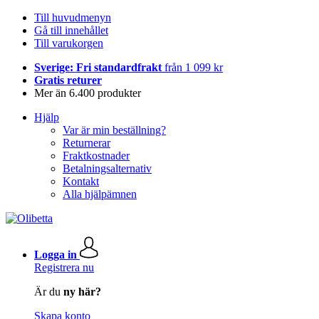
Till huvudmenyn
Gå till innehållet
Till varukorgen
Sverige: Fri standardfrakt
från 1 099 kr
Gratis returer
Mer än 6.400 produkter
Hjälp
Var är min beställning?
Returnerar
Fraktkostnader
Betalningsalternativ
Kontakt
Alla hjälpämnen
Logga in
Registrera nu
Är du
ny här?
Skapa konto